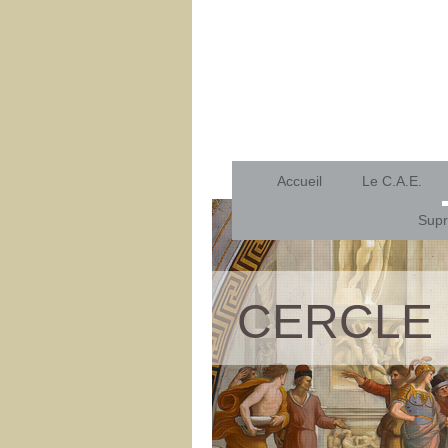
Accueil
Le C.A.E.
Supr
CERCLE 