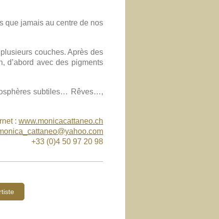
lus que jamais au centre de nos
 plusieurs couches. Après des
n, d’abord avec des pigments
mosphères subtiles… Rêves…,
rnet :
www.monicacattaneo.ch
monica_cattaneo@yahoo.com
+33 (0)4 50 97 20 98
tiste