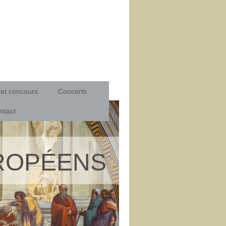
 et concours
Concerts
ntact
UROPÉENS