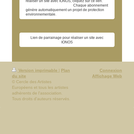
réaliser un site avec IONOS, cliquez sur ce lien.
Chaque abonnement
génère automatiquement un projet de protection
environnementale.
Lien de parrainage pour réaliser un site avec
IONOS
Version imprimable
|
Plan
Connexion
du site
Affichage Web
© Cercle des Artistes
Européens et tous les artistes
adhérents de l'association.
Tous droits d'auteurs réservés.