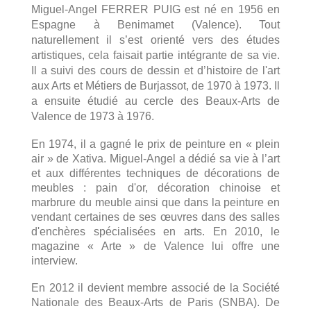
M
iguel-Angel FERRER PUIG est né en 1956 en
Espagne à Benimamet (Valence).
Tout
naturellement il s’est orienté
vers des études
artistiques, cela faisait partie intégrante
de sa vie.
Il a suivi des cours de dessin et d’histoire de l'art
aux Arts et Métiers de Burjassot, de 1970 à 1973. Il
a ensuite étudié au cercle des Beaux-Arts de
Valence de 1973 à 1976.
En 1974,
il a
gagné le prix de peinture en « plein
air » de Xativa. Miguel-Angel a dédié sa vie à l’art
et aux différentes techniques de décorations de
meubles : pain d'or, décoration chin
oise et
marbrure
du meuble ainsi que dans la peinture en
vendant certaines de ses œuvres dans des salles
d'enchères spécialisées en arts. En 2010, le
magazine « Arte » de Valence lui offre une
interview.
En 2012 il devient
membre associé
de la Société
Nationale des Beaux-Arts de Paris (SNBA). De