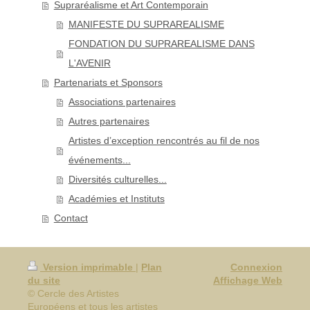
Supraréalisme et Art Contemporain
MANIFESTE DU SUPRAREALISME
FONDATION DU SUPRAREALISME DANS
L'AVENIR
Partenariats et Sponsors
Associations partenaires
Autres partenaires
Artistes d’exception rencontrés au fil de nos
événements...
Diversités culturelles...
Académies et Instituts
Contact
Version imprimable
|
Plan
Connexion
du site
Affichage Web
© Cercle des Artistes
Européens et tous les artistes