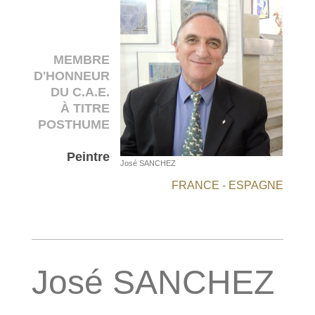
MEMBRE
D'HONNEUR
DU C.A.E.
À TITRE
POSTHUME
Peintre
José SANCHEZ
FRANCE - ESPAGNE
José SANCHEZ